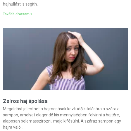
hajhullást is segíth…
Tovább olvasom »
Zsíros haj ápolása
Megoldást jelenthet a hajmosások közti idő kitolására a száraz
sampon, amelyet elegendő kis mennyiségben felvinni a hajtőre,
alaposan belemasszírozni, majd kifésülni. A száraz sampon egy
hajra való…