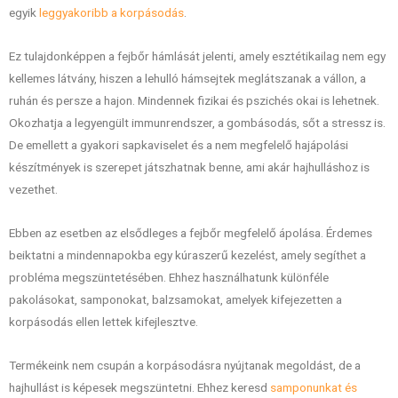
egyik
leggyakoribb a korpásodás
.
Ez tulajdonképpen a fejbőr hámlását jelenti, amely esztétikailag nem egy
kellemes látvány, hiszen a lehulló hámsejtek meglátszanak a vállon, a
ruhán és persze a hajon. Mindennek fizikai és pszichés okai is lehetnek.
Okozhatja a legyengült immunrendszer, a gombásodás, sőt a stressz is.
De emellett a gyakori sapkaviselet és a nem megfelelő hajápolási
készítmények is szerepet játszhatnak benne, ami akár hajhulláshoz is
vezethet.
Ebben az esetben az elsődleges a fejbőr megfelelő ápolása. Érdemes
beiktatni a mindennapokba egy kúraszerű kezelést, amely segíthet a
probléma megszüntetésében. Ehhez használhatunk különféle
pakolásokat, samponokat, balzsamokat, amelyek kifejezetten a
korpásodás ellen lettek kifejlesztve.
Termékeink nem csupán a korpásodásra nyújtanak megoldást, de a
hajhullást is képesek megszüntetni. Ehhez keresd
samponunkat és