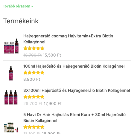
Tovább olvasom »
Termékeink
Original
Current
Hajregeneráló csomag Hajvitamin+Extra Biotin
price
price
Kollagénnel
was:
is:
18,700 Ft.
15,500 Ft.
Értékelés:
18,700
Ft
15,500
Ft
5.00
/ 5
100ml Hajerősítő és Hajregeneráló Biotin Kollagénnel
Értékelés:
8,900
Ft
5.00
/ 5
Original
Current
3X100ml Hajerősítő és Hajregeneráló Biotin Kollagénnel
price
price
was:
is:
Értékelés:
26,700
Ft
17,900
Ft
26,700 Ft.
17,900 Ft.
4.88
/ 5
Original
Current
5 Havi Dr Hair Hajhullás Elleni Kúra + 30ml Hajerősítő
price
price
Biotin Kollagénnel
was:
is:
18,100 Ft.
16,900 Ft.
Értékelés:
18,100
Ft
16,900
Ft