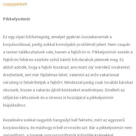
cseppjeinket
!
Pikkelysömör
Ez egy olyan bőrbetegség, amelyet gyakran összekevernek a
korpásodással, pedig sokkal komolyabb problémát jelent. Nem csupán
a testen találkozhatunk vele, hanem a fejbőrön is. Pikkelysömör esetén a
fejbőrön fehéres-szürkés színű hámló bőrdarabok jelennek meg. Ez
abból adódik, hogy a fejbőr kiszárad, ami miatt oly’ mértékű viszketést
érezhetünk, ami már fájdalmas lehet, valamint az erős vakarással
vérzésig is felsérthetjük a fejbőrt. Mindezzel pedig csak további károkat
okozunk, hiszen a vakarás újbóli kiütéseket eredményez. Emellett az
időjárási változások és a stressz is hozzájárul a pikkelysömör
kiújulásához.
Kezelésére sokkal nagyobb hangsúlyt kell fektetni, mint az egyszerű
korpásodásra, és máshogy is kell orvosolni azt. Bár a pikkelysömör nem
gyógyítható, a tünetek visszaszoríthatók különféle krémekkel,