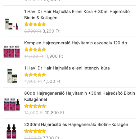
4.75
/ 5
Original
Current
1 Havi Dr Hair Hajhullás Elleni Kúra + 30ml Hajerősítő
price
price
Biotin & Kollagén
was:
is:
8,700 Ft.
8,200 Ft.
Értékelés:
8,700
Ft
8,200
Ft
5.00
/ 5
Original
Current
Komplex Hajregeneráló Hajvitamin eszencia 120 db
price
price
was:
is:
Értékelés:
14,700
Ft
11,900
Ft
14,700 Ft.
11,900 Ft.
5.00
/ 5
Original
Current
1 Havi Dr Hair Hajhullás elleni Intenzív kúra
price
price
was:
is:
Értékelés:
4,900
Ft
4,500
Ft
4,900 Ft.
4,500 Ft.
4.67
/ 5
Original
Current
80db Hajregeneráló Hajvitamin +30ml Hajreősítő Biotin
price
price
Kollagénnel
was:
is:
14,000 Ft.
10,800 Ft.
Értékelés:
14,000
Ft
10,800
Ft
5.00
/ 5
Original
Current
2X30ml Hajerősítő és Hajregeneráló Biotin+Kollagén
price
price
was:
is:
Értékelés:
8,400
Ft
7,700
Ft