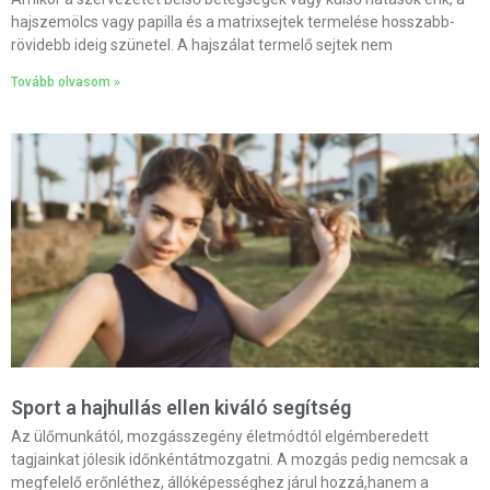
hajszemölcs vagy papilla és a matrixsejtek termelése hosszabb-
rövidebb ideig szünetel. A hajszálat termelő sejtek nem
Tovább olvasom »
Sport a hajhullás ellen kiváló segítség
Az ülőmunkától, mozgásszegény életmódtól elgémberedett
tagjainkat jólesik időnkéntátmozgatni. A mozgás pedig nemcsak a
megfelelő erőnléthez, állóképességhez járul hozzá,hanem a