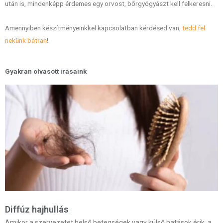
után is, mindenképp érdemes egy orvost, bőrgyógyászt kell felkeresni.
Amennyiben készítményeinkkel kapcsolatban kérdésed van,
tedd fel
nekünk bátran
!
Gyakran olvasott írásaink
Diffúz hajhullás
Amikor a szervezetet belső betegségek vagy külső hatások érik, a