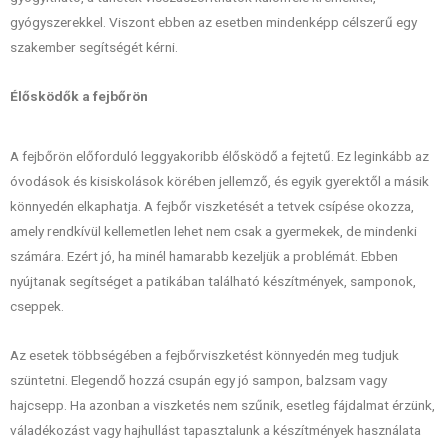
gyógyszerekkel. Viszont ebben az esetben mindenképp célszerű egy
szakember segítségét kérni.
Élősködők a fejbőrön
A fejbőrön előforduló leggyakoribb élősködő a fejtetű. Ez leginkább az
óvodások és kisiskolások körében jellemző, és egyik gyerektől a másik
könnyedén elkaphatja. A fejbőr viszketését a tetvek csípése okozza,
amely rendkívül kellemetlen lehet nem csak a gyermekek, de mindenki
számára. Ezért jó, ha minél hamarabb kezeljük a problémát. Ebben
nyújtanak segítséget a patikában található készítmények, samponok,
cseppek.
Az esetek többségében a fejbőrviszketést könnyedén meg tudjuk
szüntetni. Elegendő hozzá csupán egy jó sampon, balzsam vagy
hajcsepp. Ha azonban a viszketés nem szűnik, esetleg fájdalmat érzünk,
váladékozást vagy hajhullást tapasztalunk a készítmények használata