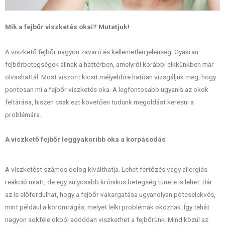
Mik a fejbőr viszketés okai? Mutatjuk!
A viszkető fejbőr nagyon zavaró és kellemetlen jelenség. Gyakran
fejbőrbetegségek állnak a háttérben, amelyről korábbi cikkünkben már
olvashattál. Most viszont kicsit mélyebbre hatóan vizsgáljuk meg, hogy
pontosan mi a fejbőr viszketés oka. A legfontosabb ugyanis az okok
feltárása, hiszen csak ezt követően tudunk megoldást keresni a
problémára.
A viszkető fejbőr leggyakoribb oka a korpásodás
A viszketést számos dolog kiválthatja. Lehet fertőzés vagy allergiás
reakció miatt, de egy súlyosabb krónikus betegség tünete is lehet. Bár
az is előfordulhat, hogy a fejbőr vakargatása ugyanolyan pótcselekvés,
mint például a körömrágás, melyet lelki problémák okoznak. Így tehát
nagyon sokféle okból adódóan viszkethet a fejbőrünk. Mind közül az