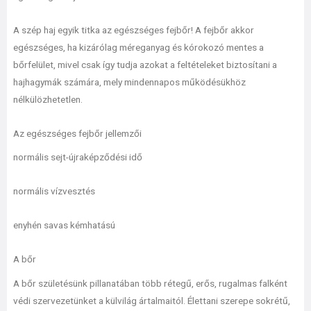
A szép haj egyik titka az egészséges fejbőr! A fejbőr akkor
egészséges, ha kizárólag méreganyag és kórokozó mentes a
bőrfelület, mivel csak így tudja azokat a feltételeket biztosítani a
hajhagymák számára, mely mindennapos működésükhöz
nélkülözhetetlen.
Az egészséges fejbőr jellemzői
normális sejt-újraképződési idő
normális vízvesztés
enyhén savas kémhatású
A bőr
A bőr születésünk pillanatában több rétegű, erős, rugalmas falként
védi szervezetünket a külvilág ártalmaitól. Élettani szerepe sokrétű,