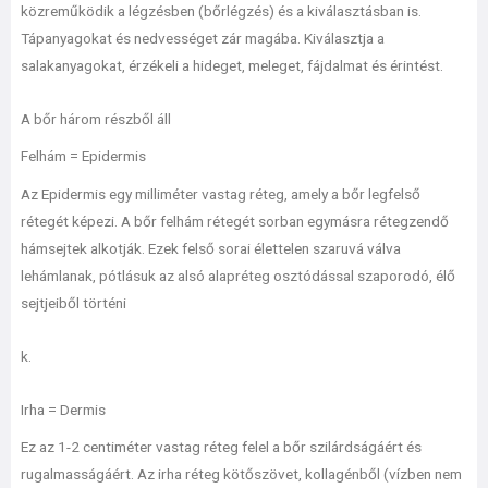
közreműködik a légzésben (bőrlégzés) és a kiválasztásban is.
Tápanyagokat és nedvességet zár magába. Kiválasztja a
salakanyagokat, érzékeli a hideget, meleget, fájdalmat és érintést.
A bőr három részből áll
Felhám = Epidermis
Az Epidermis egy milliméter vastag réteg, amely a bőr legfelső
rétegét képezi. A bőr felhám rétegét sorban egymásra rétegzendő
hámsejtek alkotják. Ezek felső sorai élettelen szaruvá válva
lehámlanak, pótlásuk az alsó alapréteg osztódással szaporodó, élő
sejtjeiből történi
k.
Irha = Dermis
Ez az 1-2 centiméter vastag réteg felel a bőr szilárdságáért és
rugalmasságáért. Az irha réteg kötőszövet, kollagénből (vízben nem