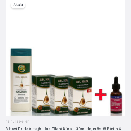
price
price
Akció
was:
is:
13,600 Ft.
12,900 Ft.
hajhullas-ellen
3 Havi Dr Hair Hajhullás Elleni Kúra + 30ml Hajerősítő Biotin &