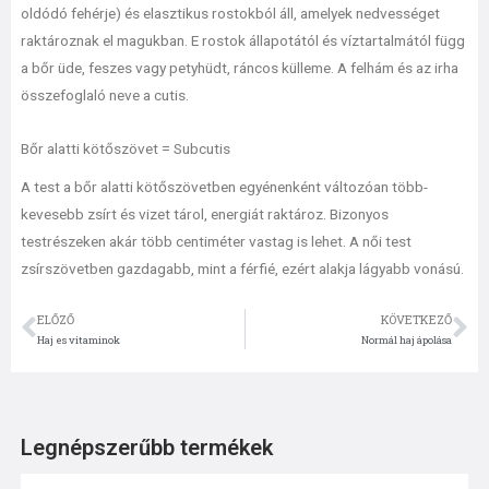
oldódó fehérje) és elasztikus rostokból áll, amelyek nedvességet
raktároznak el magukban. E rostok állapotától és víztartalmától függ
a bőr üde, feszes vagy petyhüdt, ráncos külleme. A felhám és az irha
összefoglaló neve a cutis.
Bőr alatti kötőszövet = Subcutis
A test a bőr alatti kötőszövetben egyénenként változóan több-
kevesebb zsírt és vizet tárol, energiát raktároz. Bizonyos
testrészeken akár több centiméter vastag is lehet. A női test
zsírszövetben gazdagabb, mint a férfié, ezért alakja lágyabb vonású.
ELŐZŐ
KÖVETKEZŐ
Előző
Kö
Haj es vitaminok
Normál haj ápolása
Legnépszerűbb termékek
Original
Current