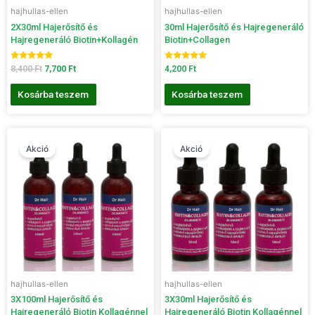
hajhullas-ellen
hajhullas-ellen
2X30ml Hajerősítő és
30ml Hajerősítő és Hajregeneráló
Hajregeneráló Biotin+Kollagén
Biotin+Collagen
Értékelés:
Értékelés:
8,400
Ft
7,700
Ft
4,200
Ft
5.00
5.00
/ 5
/ 5
Kosárba teszem
Kosárba teszem
Original
Current
Original
Current
price
price
price
price
Akció
Akció
was:
is:
was:
is:
26,700 Ft.
17,900 Ft.
12,600 Ft.
10,100 Ft.
hajhullas-ellen
hajhullas-ellen
3X100ml Hajerősítő és
3X30ml Hajerősítő és
Hajregeneráló Biotin Kollagénnel
Hajregeneráló Biotin Kollagénnel