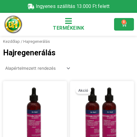
Skip
Ingyenes szállítás 13.000 Ft felett
to
content
0
Kosár
TERMÉKEINK
Kezdőlap
/ Hajregenerálás
Hajregenerálás
Original
Current
price
price
Akció
was:
is:
17,800 Ft.
14,900 Ft.