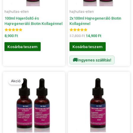
hajhullas-ellen
hajhullas-ellen
100ml Hajerősítő és
2x100ml Hajregeneráló Biotin
Hajregeneráló Biotin Kollagénnel
Kollagénnel
Értékelés:
Értékelés:
8,900
Ft
17,800
Ft
14,900
Ft
5.00
5.00
/ 5
/ 5
Kosárba teszem
Kosárba teszem
🚚
Ingyenes szállítás!
Original
Current
price
price
Akció
was:
is:
8,400 Ft.
7,700 Ft.