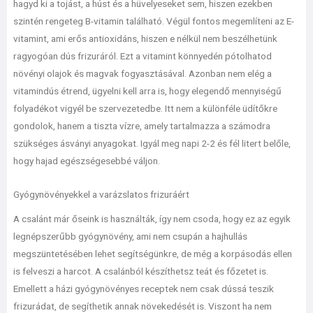
hagyd ki a tojást, a húst és a hüvelyeseket sem, hiszen ezekben
szintén rengeteg B-vitamin található. Végül fontos megemlíteni az E-
vitamint, ami erős antioxidáns, hiszen e nélkül nem beszélhetünk
ragyogóan dús frizuráról. Ezt a vitamint könnyedén pótolhatod
növényi olajok és magvak fogyasztásával. Azonban nem elég a
vitamindús étrend, ügyelni kell arra is, hogy elegendő mennyiségű
folyadékot vigyél be szervezetedbe. Itt nem a különféle üdítőkre
gondolok, hanem a tiszta vízre, amely tartalmazza a számodra
szükséges ásványi anyagokat. Igyál meg napi 2-2 és fél litert belőle,
hogy hajad egészségesebbé váljon.
Gyógynövényekkel a varázslatos frizuráért
A csalánt már őseink is használták, így nem csoda, hogy ez az egyik
legnépszerűbb gyógynövény, ami nem csupán a hajhullás
megszüntetésében lehet segítségünkre, de még a korpásodás ellen
is felveszi a harcot. A csalánból készíthetsz teát és főzetet is.
Emellett a házi gyógynövényes receptek nem csak dússá teszik
frizurádat, de segíthetik annak növekedését is. Viszont ha nem