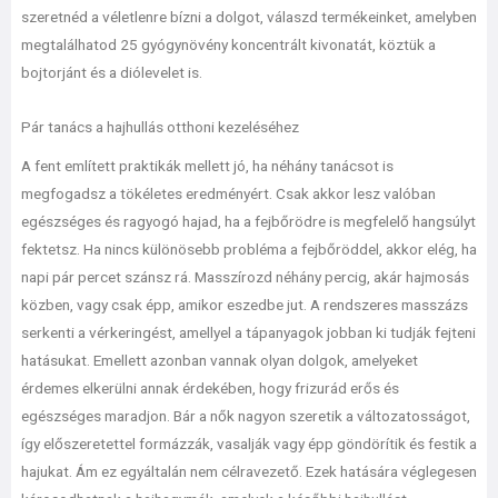
szeretnéd a véletlenre bízni a dolgot, válaszd termékeinket, amelyben
megtalálhatod 25 gyógynövény koncentrált kivonatát, köztük a
bojtorjánt és a diólevelet is.
Pár tanács a hajhullás otthoni kezeléséhez
A fent említett praktikák mellett jó, ha néhány tanácsot is
megfogadsz a tökéletes eredményért. Csak akkor lesz valóban
egészséges és ragyogó hajad, ha a fejbőrödre is megfelelő hangsúlyt
fektetsz. Ha nincs különösebb probléma a fejbőröddel, akkor elég, ha
napi pár percet szánsz rá. Masszírozd néhány percig, akár hajmosás
közben, vagy csak épp, amikor eszedbe jut. A rendszeres masszázs
serkenti a vérkeringést, amellyel a tápanyagok jobban ki tudják fejteni
hatásukat. Emellett azonban vannak olyan dolgok, amelyeket
érdemes elkerülni annak érdekében, hogy frizurád erős és
egészséges maradjon. Bár a nők nagyon szeretik a változatosságot,
így előszeretettel formázzák, vasalják vagy épp göndörítik és festik a
hajukat. Ám ez egyáltalán nem célravezető. Ezek hatására véglegesen