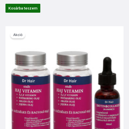
5.00
/ 5
Kosárba teszem
Original
Current
price
price
Akció
was:
is:
14,000 Ft.
10,800 Ft.