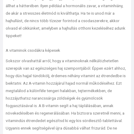
állhat a hátterében. Ilyen például a hormonális zavar, a vitaminhiány,
de akár a stresszes életmód is kiválthatja. Ha te is unod már a
hajhullást, de nincs több tízezer forintod a csodaszerekre, akkor
olvasd el cikkünket, amelyben a hajhullás otthoni kezeléséhez adunk
tippeket!
A vitaminok csodákra képesek
Sokszor olvashattál arról, hogy a vitaminoknak nélkülözhetetlen
szerepük van az egészséges haj szempontjából. Éppen ezért ahhoz,
hogy dús hajjal tündökölj, érdemes néhány vitamint az étrendedbe is
beiktatni. Az A-vitamin hozzájárul hajad normál működéséhez. Ezt
megtalálod a különféle tengeri halakban, tejtermékekben, de
hozzájuthatsz narancssárga zöldségek és gyümölcsök
fogyasztásával is. A B-vitamin segít a haj táplálásában, annak
növekedésében és regenerálásában. Ha biztosra szeretnél menni, a
vitamindús étrendedet egészítsd ki egy kis sörélesztő-tablettával.
Ugyanis ennek segítségével újra dúsabbá válhat frizurád. De ne