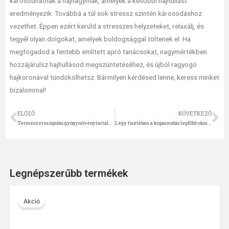
károsodhatnak a hajhagymák, amelyek a későbbi hajhullást
eredményezik. Továbbá a túl sok stressz szintén károsodáshoz
vezethet. Éppen ezért kerüld a stresszes helyzeteket, relaxálj, és
tegyél olyan dolgokat, amelyek boldogsággal töltenek el. Ha
megfogadod a fentebb említett apró tanácsokat, nagymértékben
hozzájárulsz hajhullásod megszüntetéséhez, és újból ragyogó
hajkoronával tündökölhetsz. Bármilyen kérdésed lenne, keress minket
bizalommal!
ELŐZŐ
KÖVETKEZŐ
Előző
Kö
Természetes ápolás gyógynövénytartalmú hajregeneráló szerekkel
Légy tisztában a kopaszodás legfőbb okaival!
Legnépszerűbb termékek
Original
Current
price
price
Akció
was:
is:
13,600 Ft.
12,900 Ft.