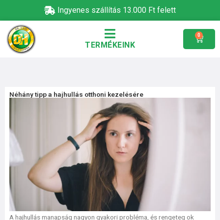
Skip
Ingyenes szállítás 13.000 Ft felett
to
content
0
Kosár
TERMÉKEINK
Néhány tipp a hajhullás otthoni kezelésére
A hajhullás manapság nagyon gyakori probléma, és rengeteg ok