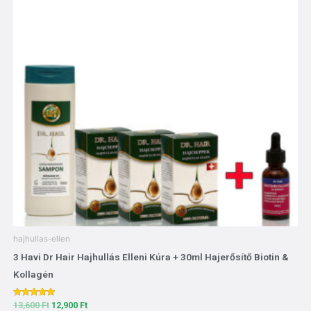
hajhullas-ellen
3 Havi Dr Hair Hajhullás Elleni Kúra + 30ml Hajerősítő Biotin &
Kollagén
Értékelés:
13,600
Ft
12,900
Ft